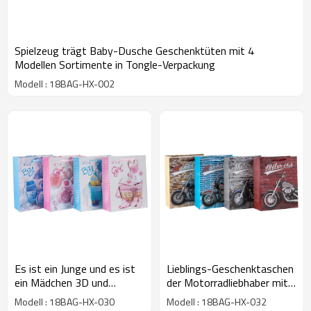
Spielzeug trägt Baby-Dusche Geschenktüten mit 4
Modellen Sortimente in Tongle-Verpackung
Modell : 18BAG-HX-002
Es ist ein Junge und es ist
Lieblings-Geschenktaschen
ein Mädchen 3D und
der Motorradliebhaber mit
glitzernden Papier
hochwertigem Papier und 4
Modell : 18BAG-HX-030
Modell : 18BAG-HX-032
Geschenktüten mit 4
Designs in Tongle-