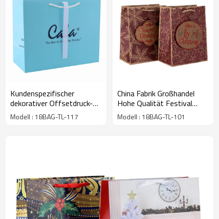
Kundenspezifischer
China Fabrik Großhandel
dekorativer Offsetdruck-
Hohe Qualität Festival
Luxusgeschenk-
Weihnachtsgeschenk
Modell : 18BAG-TL-117
Modell : 18BAG-TL-101
Papppapier-Tasche mit
Papiertüte mit 2 Designs
Logo in der Tongle-
Assorted in Tongle
Verpackung
Verpackung