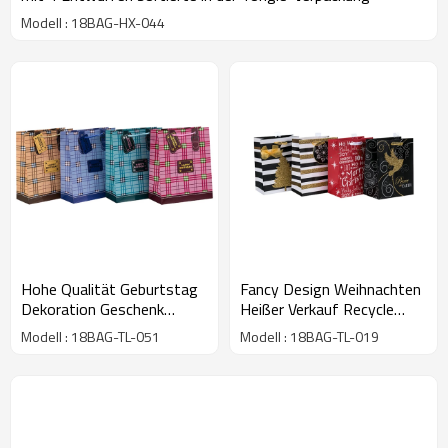
Modell : 18BAG-HX-044
Hohe Qualität Geburtstag
Fancy Design Weihnachten
Dekoration Geschenk
Heißer Verkauf Recycle
Papiertüte mit 4 Designs
Geschenk Papiertüten
Modell : 18BAG-TL-051
Modell : 18BAG-TL-019
Assorted in Tongle
Großhandel mit 4 Designs
Verpackung
Assorted in Tongle
Verpackung