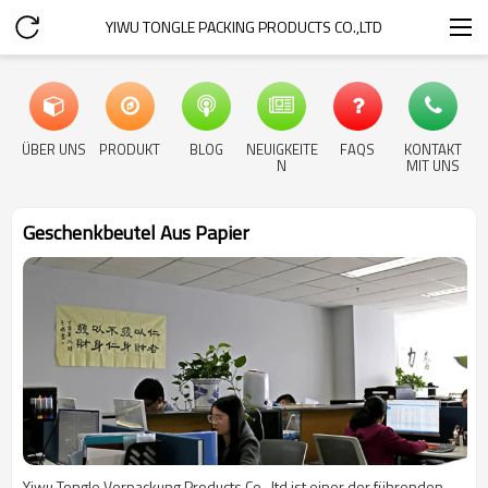
YIWU TONGLE PACKING PRODUCTS CO.,LTD
ÜBER UNS
PRODUKT
BLOG
NEUIGKEITE
FAQS
KONTAKT
N
MIT UNS
Geschenkbeutel Aus Papier
Yiwu Tongle Verpackung Products Co., ltd ist einer der führenden