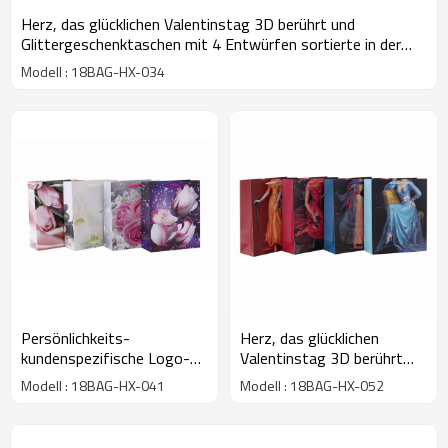
Herz, das glücklichen Valentinstag 3D berührt und
Glittergeschenktaschen mit 4 Entwürfen sortierte in der
Tongle Verpackung
Modell : 18BAG-HX-034
Persönlichkeits-
Herz, das glücklichen
kundenspezifische Logo-
Valentinstag 3D berührt
Blumen-romantische
und
Modell : 18BAG-HX-041
Modell : 18BAG-HX-052
Muster-Art-Geschenk-
Glittergeschenktaschen mit
Papiertüte mit 4
4 Entwürfen sortierte in
Entwürfen sortierte in der
der Tongle Verpackung