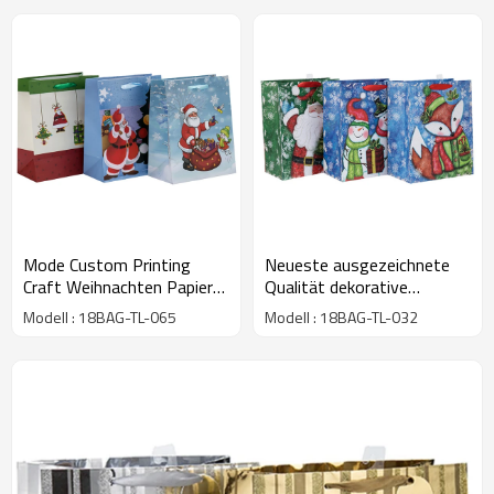
Mode Custom Printing
Neueste ausgezeichnete
Craft Weihnachten Papier
Qualität dekorative
Geschenk-Taschen mit 3
Weihnachtsgeschenk
Modell : 18BAG-TL-065
Modell : 18BAG-TL-032
Designs Assorted in Tongle
Papier Paket Tasche mit
Verpackung
unterschiedlicher Größe mit
3 Designs in Tongle
Verpackung sortiert