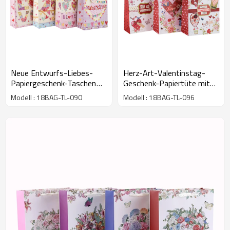
Neue Entwurfs-Liebes-
Herz-Art-Valentinstag-
Papiergeschenk-Taschen
Geschenk-Papiertüte mit
und -Einkaufstaschen für
benutzerdefinierten Logo
Modell : 18BAG-TL-090
Modell : 18BAG-TL-096
Valentinstag in der Tongle-
mit Hang-Tag mit
Verpackung
unterschiedlicher Größe mit
3 Designs Assorted in
Tongle-Verpackung