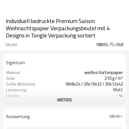
Individuell bedruckte Premium Saison
Weihnachtspapier Verpackungsbeutel mit 4
Designs in Tongle Verpackung sortiert
18BAG-TL-049
Modell
Eigentum
weißes Kartenpapier
Material
210 g / m²
Dicke
18x8x24 / 26x10x32 / 30x12x42
Größe (BxGxHcm)
Matt
Laminierung
4c
Drucken
WEITERE
kein Kunstwerk
Kunstwerk
Band
Griffe
Auswertung
MEHR