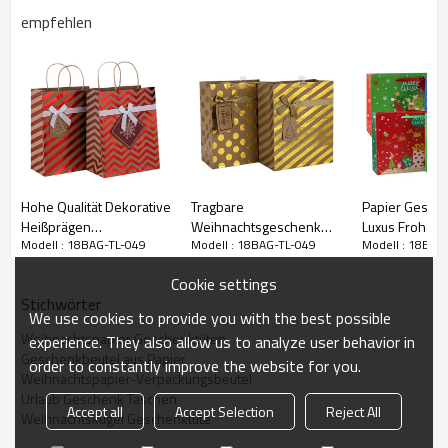
empfehlen
Hohe Qualität Dekorative
Tragbare
Papier Gesche
Weihnachtsgeschenk Papiertüten
Heißprägen
Weihnachtsgeschenk
Luxus Frohe
Modell : 18BAG-TL-049
Modell : 18BAG-TL-049
Modell : 18BAG
Weihnachten Braun
Verpackung Schöne
Weihnachten m
Kraftpapier
Druck Papiertüte mit
Designs in To
Cookie settings
Geschenkbeutel in
unterschiedlicher Größe
Verpackung so
Stichwörter
Tongle Verpackung
mit 2 Designs Assorted
We use cookies to provide you with the best possible
in Tongle Verpackung
Weihnachtspapier Geschenktüten
experience. They also allow us to analyze user behavior in
Geschenkbeutel aus Papier
order to constantly improve the website for you.
Weihnachtspapier-Verpackungsbeutel
Urlaub Geschenk Taschen
Accept all
Accept Selection
Reject All
Weihnachtskugel Geschenktüte