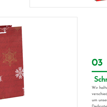
03
 Sch
Wir halt
verschie
um unser
Dedicate