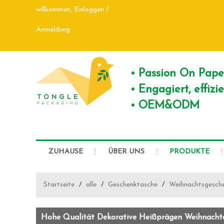
willkommen,
Einloggen
/
Anmeldung
Passion On Pap
Engagiert, effiz
OEM&ODM
ZUHAUSE
ÜBER UNS
PRODUKTE
Startseite
/
alle
/
Geschenktasche
/
Weihnachtsgesch
Hohe Qualität Dekorative Heißprägen Weihnachte