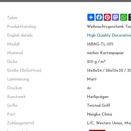
Teilen
Share
Facebook
Pinterest
Masto
W
Produktkatalog
Weihnachtsgeschenk Ta
English details
High Quality Decorativ
Modell
18BAG-TL-071
Material
weißes Kartenpapier
Dicke
210 g / m²
Größe (BxGxHcm)
18x8x24 / 26x10x32 / 3
Laminierung
Matt
Drucken
4c
Kunstwerk
Heißprägen
Griffe
Twisted Griff
Port
Ningbo China
Zahlungsmittel
L/C, Western Union, M