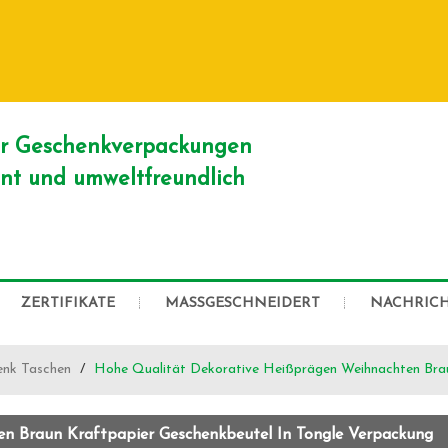
DEUTSCH
English
Franç
Русский
er Geschenkverpackungen
ient und umweltfreundlich
ZERTIFIKATE
MASSGESCHNEIDERT
NACHRIC
enk Taschen
/
Hohe Qualität Dekorative Heißprägen Weihnachten Brau
n Braun Kraftpapier Geschenkbeutel In Tongle Verpackung