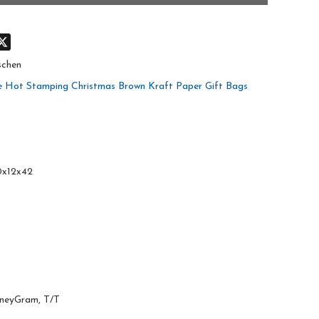
don
hatsApp
X
schen
e Hot Stamping Christmas Brown Kraft Paper Gift Bags
0x12x42
oneyGram, T/T