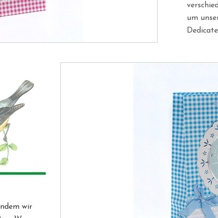
verschie
um unser
Dedicate
Streben.
indem wir