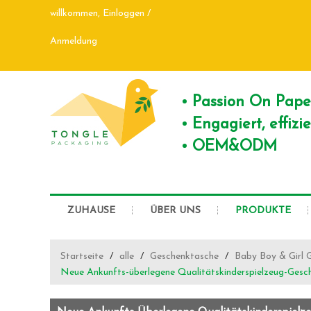
willkommen,
Einloggen
/
Anmeldung
Passion On Pap
Engagiert, effiz
OEM&ODM
ZUHAUSE
ÜBER UNS
PRODUKTE
Startseite
/
alle
/
Geschenktasche
/
Baby Boy & Girl 
Neue Ankunfts-überlegene Qualitätskinderspielzeug-Gesch