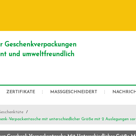
DEUTSCH
English
Franç
Русский
er Geschenkverpackungen
ient und umweltfreundlich
ZERTIFIKATE
MASSGESCHNEIDERT
NACHRIC
Geschenktüte
/
enk-Verpackentasche mit unterschiedlicher Größe mit 2 Auslegungen sort