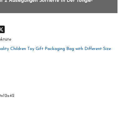
 2 Auslegungen Sortierte In Der Tongle-
don
hatsApp
X
nktüte
ality Children Toy Gift Packaging Bag with Different Size
0x12x42