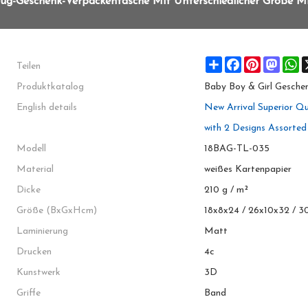
ug-Geschenk-Verpackentasche Mit Unterschiedlicher Größe Mit
Teilen
Share
Facebook
Pinterest
Masto
W
Produktkatalog
Baby Boy & Girl Gesche
English details
New Arrival Superior Qu
with 2 Designs Assorted
Modell
18BAG-TL-035
Material
weißes Kartenpapier
Dicke
210 g / m²
Größe (BxGxHcm)
18x8x24 / 26x10x32 / 3
Laminierung
Matt
Drucken
4c
Kunstwerk
3D
Griffe
Band