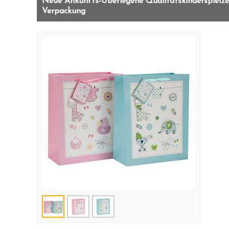
Neue Ankunfts-Überlegene Qualitätskinderspielze
Verpackung