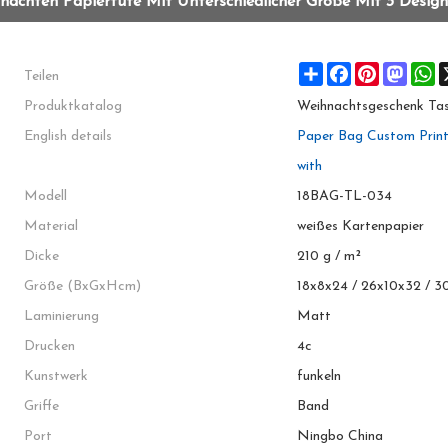
achten Papiertüte Mit Unterschiedlicher Größe Mit 3 Design
Teilen
Share
Facebook
Pinterest
Masto
W
Produktkatalog
Weihnachtsgeschenk Ta
English details
Paper Bag Custom Print
with
Modell
18BAG-TL-034
Material
weißes Kartenpapier
Dicke
210 g / m²
Größe (BxGxHcm)
18x8x24 / 26x10x32 / 3
Laminierung
Matt
Drucken
4c
Kunstwerk
funkeln
Griffe
Band
Port
Ningbo China