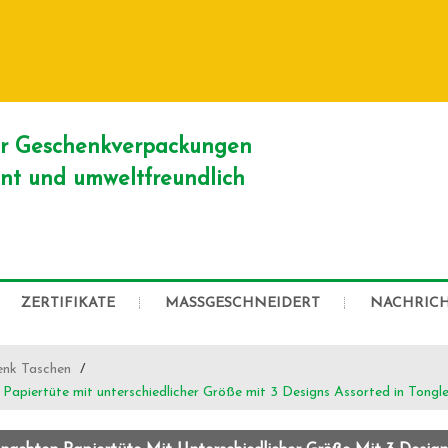
DEUTSCH
English
Franç
Русский
er Geschenkverpackungen
ient und umweltfreundlich
ZERTIFIKATE
MASSGESCHNEIDERT
NACHRIC
enk Taschen
/
apiertüte mit unterschiedlicher Größe mit 3 Designs Assorted in Tongl