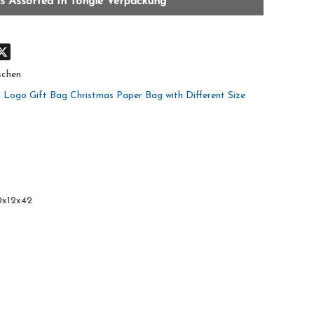
s Assorted In Tongle Verpackung
don
hatsApp
X
schen
 Logo Gift Bag Christmas Paper Bag with Different Size
0x12x42