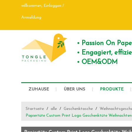
willkommen,
Einloggen
/
Anmeldung
Passion On Pap
Engagiert, effiz
OEM&ODM
ZUHAUSE
ÜBER UNS
PRODUKTE
Startseite
/
alle
/
Geschenktasche
/
Weihnachtsgesch
Papiertüte Custom Print Logo Geschenktüte Weihnachten P