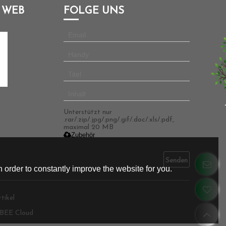
 WEB
FOLGE UNS
Unterstützt nur
.rar/.zip/.jpg/.png/.gif/.doc/.xls/.pdf,
maximal 20 MB
Zubehör
Senden
 order to constantly improve the website for you.
tikel
BEE Cloud