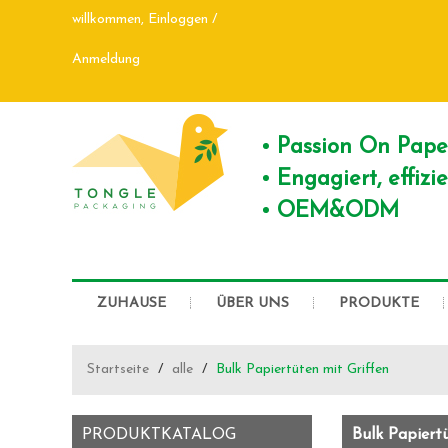
willkommen,
Einloggen
/
Anmeldung
Passion On Pap
Engagiert, effiz
OEM&ODM
ZUHAUSE
ÜBER UNS
PRODUKTE
Startseite
/
alle
/
Bulk Papiertüten mit Griffen
PRODUKTKATALOG
Bulk Papiert