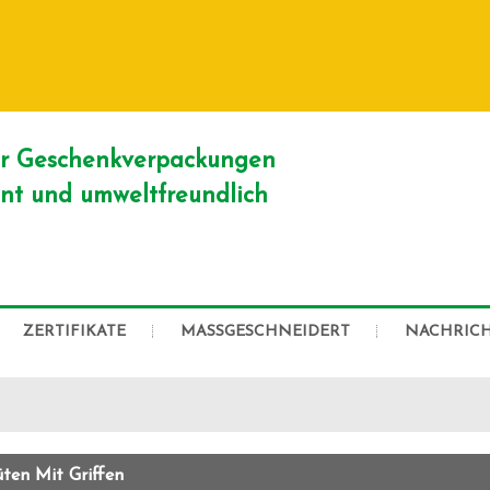
DEUTSCH
English
Franç
Русский
er Geschenkverpackungen
ient und umweltfreundlich
ZERTIFIKATE
MASSGESCHNEIDERT
NACHRIC
üten Mit Griffen