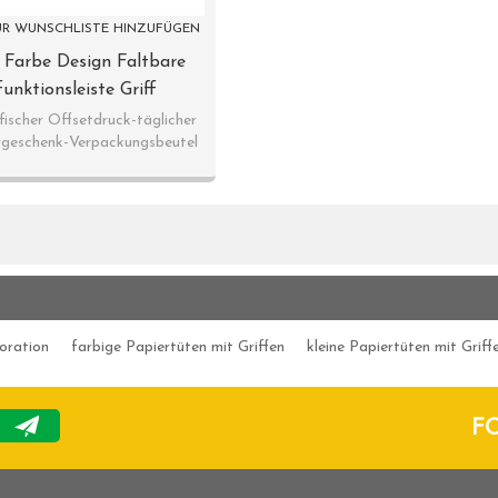
R WUNSCHLISTE HINZUFÜGEN
 Farbe Design Faltbare
unktionsleiste Griff
papierbeutel In Tongle
ischer Offsetdruck-täglicher
rgeschenk-Verpackungsbeutel
Verpackung
oration
farbige Papiertüten mit Griffen
kleine Papiertüten mit Griff