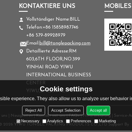
KONTAKTIERE UNS
MOBILES
Vollständiger Name:
BILL
Telefon:
+86 15858987746
+86 579-89928979
Email:
bill@tonglepacking.com
Detaillierte Adresse:
RM
603,6TH FLOOR,NO.399
YINHAI ROAD YIWU
INTERNATIONAL BUSINESS
CENTER
Cookie settings
YIWU,ZHEJIANG,CHINA
ible experience. They also allow us to analyze user behavior in
Reject All
Accept Selection
Accept all
 uns
Neuigkeiten
Kontakt mit uns
FAQs
Privaterklärung
Service-Ar
Necessary
Analytics
Preferences
Marketing
 © 2026
YIWU TONGLE PACKING PRODUCTS CO.,LTD
Support By