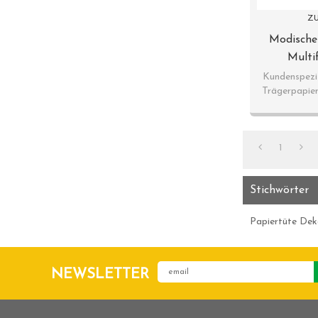
ZU
Modische
Multif
Geschenk
Kundenspezif
Trägerpapie
1
Stichwörter
Papiertüte Dek