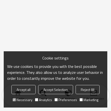
Cookie settings
We use cookies to provide you with the best possible
experience. They also allow us to analyze user behavior in
order to constantly improve the website for you.
Accept all
Accept Selection
Reject All
Startseite
Suche
Kategorie
Anfrage senden
Necessary
Analytics
Preferences
Marketing