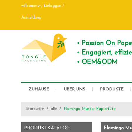
willkommen,
Einloggen
/
Anmeldung
Passion On Pap
Engagiert, effiz
OEM&ODM
ZUHAUSE
ÜBER UNS
PRODUKTE
Startseite
/
alle
/
Flamingo Muster Papiertüte
PRODUKTKATALOG
Flamingo Mus