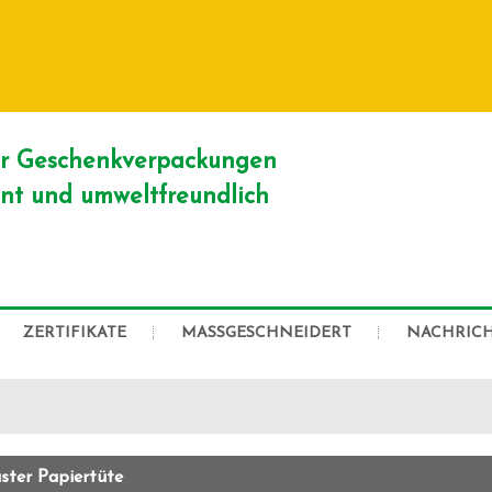
DEUTSCH
English
Franç
Русский
er Geschenkverpackungen
ient und umweltfreundlich
ZERTIFIKATE
MASSGESCHNEIDERT
NACHRIC
ter Papiertüte