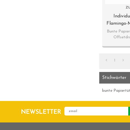
ZU
Individ
Flamingo-M
Designs
Bunte Papie
Offsetdr
1
Stichwörter
bunte Papiertü