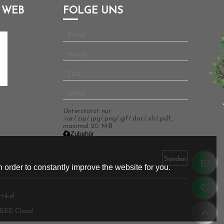
 WEB
FOLGE UNS
Unterstützt nur
.rar/.zip/.jpg/.png/.gif/.doc/.xls/.pdf,
maximal 20 MB
Zubehör
Senden
 order to constantly improve the website for you.
tikel
BEE Cloud