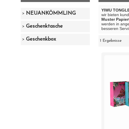
YIWU TONGLE
NEUANKÖMMLING
wir bieten kun
Muster Papier
werden in ange
Geschenktasche
besseren Servi
Geschenkbox
1 Ergebnisse
Schaukasten