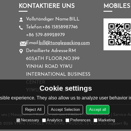
KONTAKTIERE UNS
MOBILES
Vollständiger Name:
BILL
Telefon:
+86 15858987746
+86 579-89928979
Email:
bill@tonglepacking.com
Detaillierte Adresse:
RM
603,6TH FLOOR,NO.399
YINHAI ROAD YIWU
INTERNATIONAL BUSINESS
CENTER
Cookie settings
YIWU,ZHEJIANG,CHINA
ible experience. They also allow us to analyze user behavior in
Reject All
Accept Selection
Accept all
 uns
Neuigkeiten
Kontakt mit uns
FAQs
Privaterklärung
Service-Ar
Necessary
Analytics
Preferences
Marketing
 © 2026
YIWU TONGLE PACKING PRODUCTS CO.,LTD
Support By