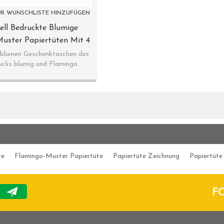
R WUNSCHLISTE HINZUFÜGEN
uell Bedruckte Blumige
uster Papiertüten Mit 4
 In Tongle Verpackung
rblumen Geschenktaschen des
ucks blumig und Flamingo
te
Flamingo-Muster Papiertüte
Papiertüte Zeichnung
Papiertüte