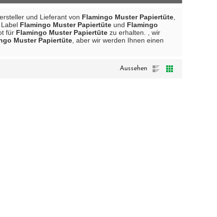
Hersteller und Lieferant von
Flamingo Muster Papiertüte
,
e Label
Flamingo Muster Papiertüte
und
Flamingo
ot für
Flamingo Muster Papiertüte
zu erhalten. , wir
ngo Muster Papiertüte
, aber wir werden Ihnen einen
Aussehen