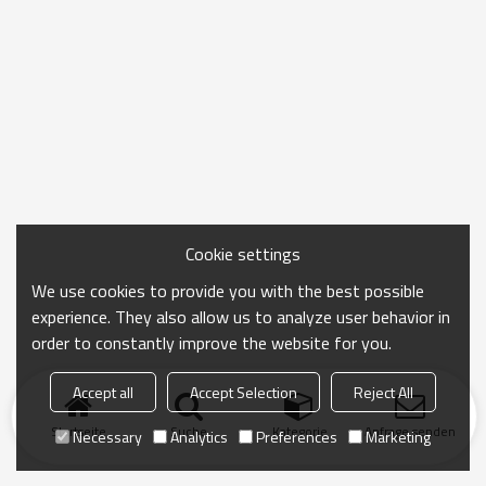
Cookie settings
We use cookies to provide you with the best possible
experience. They also allow us to analyze user behavior in
order to constantly improve the website for you.
Accept all
Accept Selection
Reject All
Startseite
Suche
Kategorie
Anfrage senden
Necessary
Analytics
Preferences
Marketing