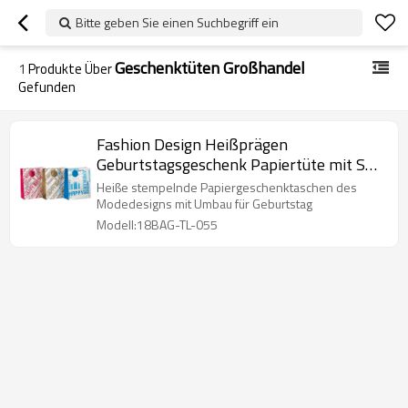
Bitte geben Sie einen Suchbegriff ein
Geschenktüten Großhandel
1
Produkte Über
Gefunden
Fashion Design Heißprägen
Geburtstagsgeschenk Papiertüte mit Seil
Griff in Tongle Verpackung
Heiße stempelnde Papiergeschenktaschen des
Modedesigns mit Umbau für Geburtstag
Modell:18BAG-TL-055