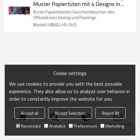
Muster Papiertüten mit 4 Designs in
Tongle Verpackung
Bunte Papierblumen Geschenktaschen des
Offsetdrucks blumig und Flamingo
Modell:18BAG-HX-049
Cookie settings
We use cookies to provide you with the best possible
experience. They also allow us to analyze user behavior in
order to constantly improve the website for you.
Accept all
Accept Selection
Reject All
Startseite
Suche
Kategorie
Anfrage senden
Necessary
Analytics
Preferences
Marketing