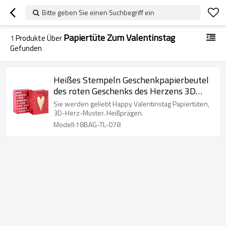
Bitte geben Sie einen Suchbegriff ein
Papiertüte Zum Valentinstag
1
Produkte Über
Gefunden
Heißes Stempeln Geschenkpapierbeutel
des roten Geschenks des Herzens 3D
rote mit 2 Entwürfen sortiert in der
Sie werden geliebt Happy Valentinstag Papiertüten,
Tongle-Verpackung
3D-Herz-Muster. Heißprägen.
Modell:18BAG-TL-078