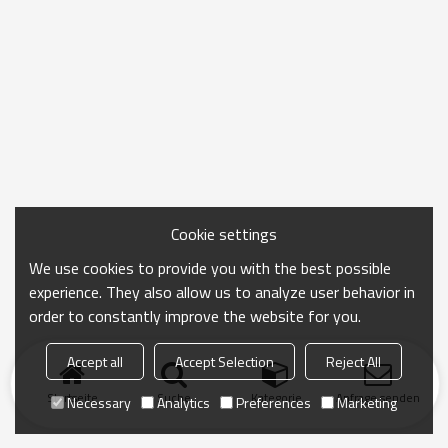
Cookie settings
We use cookies to provide you with the best possible
experience. They also allow us to analyze user behavior in
order to constantly improve the website for you.
Accept all
Accept Selection
Reject All
Startseite
Suche
Kategorie
Anfrage senden
Necessary
Analytics
Preferences
Marketing