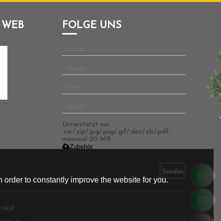
 WEB
FOLGE UNS
Unterstützt nur
.rar/.zip/.jpg/.png/.gif/.doc/.xls/.pdf,
maximal 20 MB
Zubehör
Senden
 order to constantly improve the website for you.
tikel