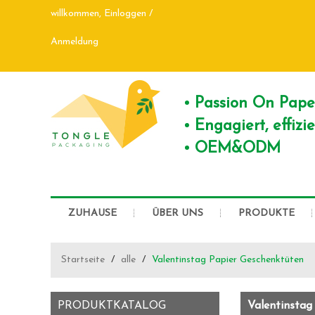
willkommen,
Einloggen
/
Anmeldung
Passion On Pap
Engagiert, effiz
OEM&ODM
ZUHAUSE
ÜBER UNS
PRODUKTE
Startseite
/
alle
/
Valentinstag Papier Geschenktüten
PRODUKTKATALOG
Valentinstag