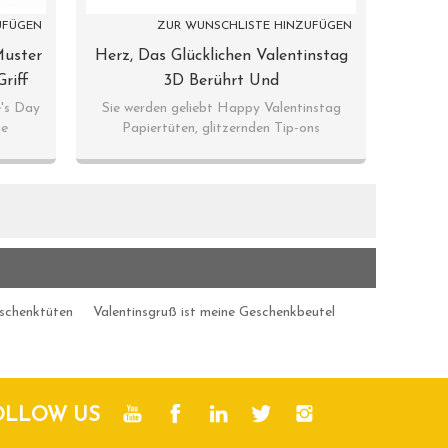
UFÜGEN
ZUR WUNSCHLISTE HINZUFÜGEN
Muster
Herz, Das Glücklichen Valentinstag
riff
3D Berührt Und
Tasche
Glittergeschenktaschen Mit 4
e's Day
Sie werden geliebt Happy Valentinstag
ge
Papiertüten, glitzernden Tip-ons
ackung
Entwürfen Sortierte In Der Tongle
angebracht.
Verpackung
schenktüten
Valentinsgruß ist meine Geschenkbeutel