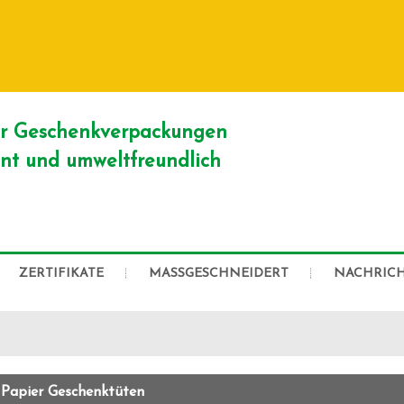
DEUTSCH
English
Franç
Русский
er Geschenkverpackungen
ient und umweltfreundlich
ZERTIFIKATE
MASSGESCHNEIDERT
NACHRIC
 Papier Geschenktüten