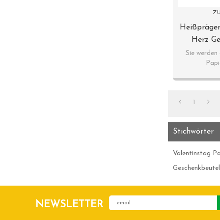
ZU
Heißprägen
Herz Ge
Designs
Sie werden
Papi
1
Stichwörter
Valentinstag P
Geschenkbeutel