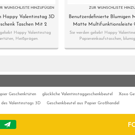
R WUNSCHLISTE HINZUFÜGEN
ZUR WUNSCHLISTE HINZ
 Happy Valentinstag 3D
Benutzerdefinierte Blumigen 
schenk Taschen Mit 2
Matte Multifunktionsleiste G
 In Tongle Verpackung
Papier Geschenk Verpackung 
 geliebt Happy Valentinstag
Sie werden geliebt Happy Valentin
ertüten, Heißprägen.
Papiereinkaufstaschen, blumi
Sortiert
Mit 4 Designs In Tongle Verp
Herzmuster. Offsetdruck.
Sortiert
apier Geschenktüten
glückliche Valentinstaggeschenkbeutel
Xoxo Ge
 des Valentinstags 3D
Geschenkbeutel aus Papier Großhandel