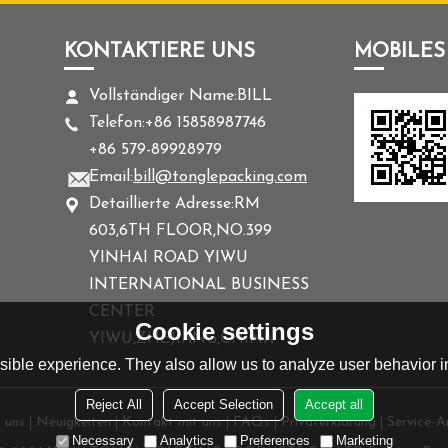
KONTAKTIERE UNS
MOBILES
Vollständiger Name:
BILL
Telefon:
+86 15858987746
+86 579-89928979
Email:
bill@tonglepacking.com
Detaillierte Adresse:
RM
603,6TH FLOOR,NO.399
YINHAI ROAD YIWU
INTERNATIONAL BUSINESS
CENTER
Cookie settings
YIWU,ZHEJIANG,CHINA
ible experience. They also allow us to analyze user behavior in
Reject All
Accept Selection
Accept all
 uns
Neuigkeiten
Kontakt mit uns
FAQs
Privaterklärung
Service-Ar
Necessary
Analytics
Preferences
Marketing