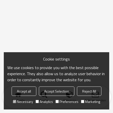
Cookie settings
We use cookies to provide you with the best possible
experience. They also allow us to analyze user behavior in
order to constantly improve the website for you.
Accept all
Accept Selection
Reject All
Startseite
Suche
Kategorie
Anfrage senden
Necessary
Analytics
Preferences
Marketing