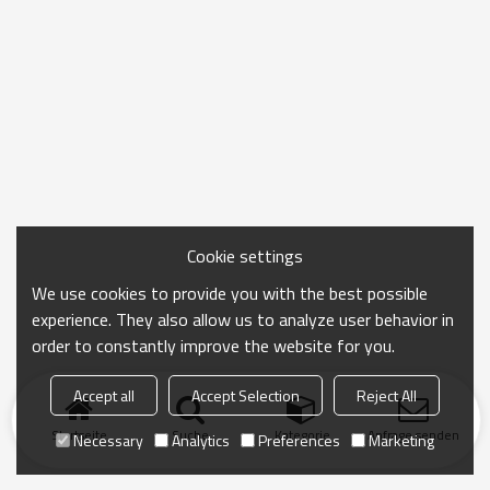
Cookie settings
We use cookies to provide you with the best possible
experience. They also allow us to analyze user behavior in
order to constantly improve the website for you.
Accept all
Accept Selection
Reject All
Startseite
Suche
Kategorie
Anfrage senden
Necessary
Analytics
Preferences
Marketing