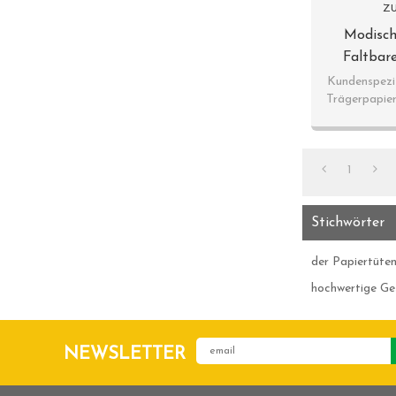
ZU
Modisch
Faltbare
Papiertüte 
Kundenspezif
Trägerpapie
1
Stichwörter
der Papiertüte
hochwertige Ge