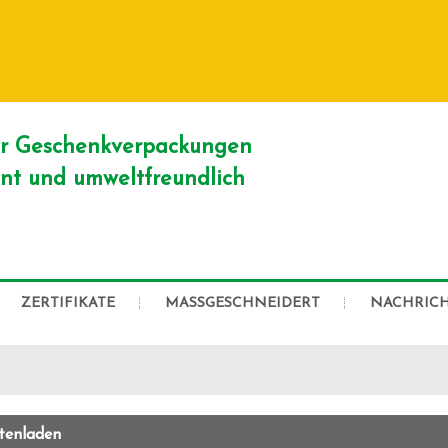
DEUTSCH
English
Franç
Русский
er Geschenkverpackungen
ient und umweltfreundlich
ZERTIFIKATE
MASSGESCHNEIDERT
NACHRIC
tenladen