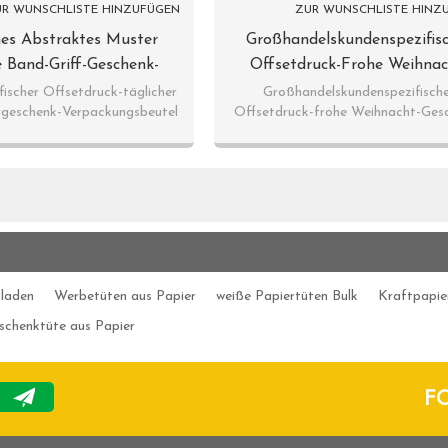
R WUNSCHLISTE HINZUFÜGEN
ZUR WUNSCHLISTE HINZ
es Abstraktes Muster
Großhandelskundenspezifis
 Band-Griff-Geschenk-
Offsetdruck-Frohe Weihnac
In Der Tongle-Verpackung
Geschenk-Taschen Mit Papie
ischer Offsetdruck-täglicher
Großhandelskundenspezifisch
rgeschenk-Verpackungsbeutel
Offsetdruck-frohe Weihnacht-Ges
In Der Tongle-Verpackun
Taschen mit Papierumbau.
nladen
Werbetüten aus Papier
weiße Papiertüten Bulk
Kraftpapie
schenktüte aus Papier