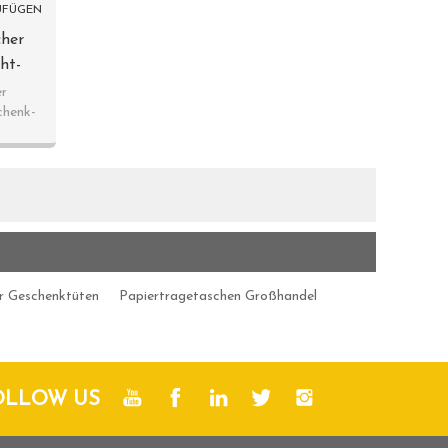
UFÜGEN
cher
ht-
rumbau
er
chenk-
g
r Geschenktüten
Papiertragetaschen Großhandel