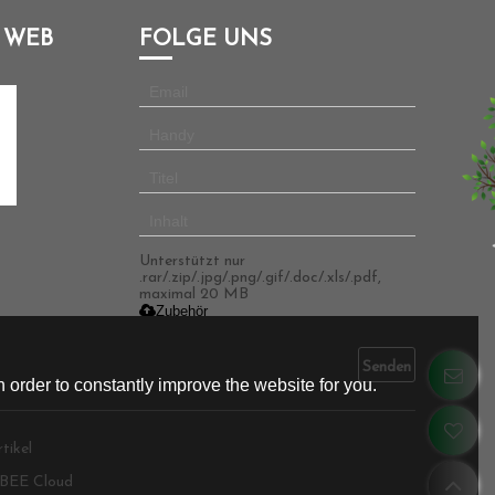
 WEB
FOLGE UNS
Unterstützt nur
.rar/.zip/.jpg/.png/.gif/.doc/.xls/.pdf,
maximal 20 MB
Zubehör
Senden
 order to constantly improve the website for you.
tikel
BEE Cloud