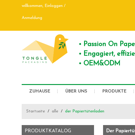
willkommen,
Einloggen
/
Anmeldung
Passion On Pap
Engagiert, effiz
OEM&ODM
ZUHAUSE
ÜBER UNS
PRODUKTE
Startseite
/
alle
/
der Papiertütenladen
PRODUKTKATALOG
Der Papiertü