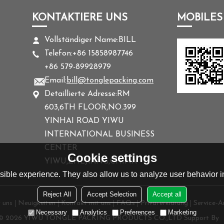
KONTAKTIERE UNS
MOBILES
Vollständiger Name:
BILL
Telefon:
+86 15858987746
+86 579-89928979
Email:
bill@tonglepacking.com
Detaillierte Adresse:
RM
603,6TH FLOOR,NO.399
YINHAI ROAD YIWU
INTERNATIONAL BUSINESS
CENTER
Cookie settings
YIWU,ZHEJIANG,CHINA
ible experience. They also allow us to analyze user behavior in
Reject All
Accept Selection
Accept all
 uns
Neuigkeiten
Kontakt mit uns
FAQs
Privaterklärung
Service-Ar
Necessary
Analytics
Preferences
Marketing
 © 2026
YIWU TONGLE PACKING PRODUCTS CO.,LTD
Support By