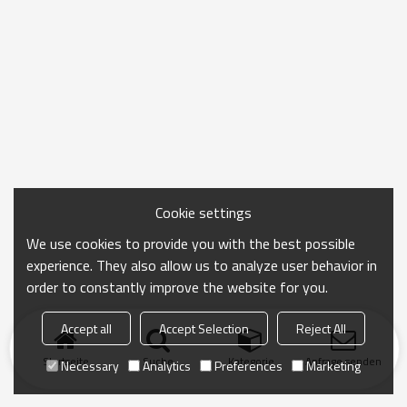
Cookie settings
We use cookies to provide you with the best possible
experience. They also allow us to analyze user behavior in
order to constantly improve the website for you.
Accept all
Accept Selection
Reject All
Startseite
Suche
Kategorie
Anfrage senden
Necessary
Analytics
Preferences
Marketing