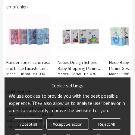
empfehlen
Kundenspezifische rosa
Neues Design Schöne
Neue Baby Boy
und blaue LuxusGlitter-
Baby Shopping Papier
Papier Gesch
Modell : 18BAG-HX-030
Modell : 18BAG-HX-030
Modell : 18BAG
Baby-Papier-
Geschenktüte mit 4
mit 4 Designs 
Motor Club Geschenktüten
Geschenktaschen mit 4
Designs Assorted in
Verpackung so
Cookie settings
Entwürfen sortierten in
Tongle Verpackung
Stichwörter
der Tongle Verpackung
We use cookies to provide you with the best possible
neue Baby Boy Geschenktüten
experience. They also allow us to analyze user behavior in
Baby-Dusche Papier Geschenktüten
order to constantly improve the website for you.
neue Baby Geschenktüten
Baby Taufe Geschenk Taschen
Accept all
Accept Selection
Reject All
neue Baby-Geschenktaschen