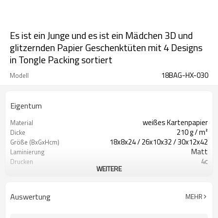
Es ist ein Junge und es ist ein Mädchen 3D und
glitzernden Papier Geschenktüten mit 4 Designs
in Tongle Packing sortiert
18BAG-HX-030
Modell
Eigentum
weißes Kartenpapier
Material
210 g / m²
Dicke
18x8x24 / 26x10x32 / 30x12x42
Größe (BxGxHcm)
Matt
Laminierung
4c
Drucken
WEITERE
3D & glitzernd
Kunstwerk
Band
Griffe
Auswertung
MEHR