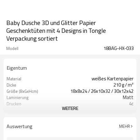
Baby Dusche 3D und Glitter Papier
Geschenktüten mit 4 Designs in Tongle
Verpackung sortiert
18BAG-HX-033
Modell
Eigentum
weißes Kartenpapier
Material
210 g / m²
Dicke
18x8x24 / 26x10x32 / 30x12x42
Größe (BxGxHcm)
Matt
Laminierung
4c
Drucken
WEITERE
3D & Glitzer
Kunstwerk
Band
Griffe
Auswertung
MEHR