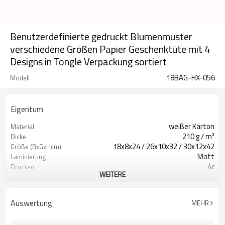
Benutzerdefinierte gedruckt Blumenmuster
verschiedene Größen Papier Geschenktüte mit 4
Designs in Tongle Verpackung sortiert
18BAG-HX-056
Modell
Eigentum
weißer Karton
Material
210 g / m²
Dicke
18x8x24 / 26x10x32 / 30x12x42
Größe (BxGxHcm)
Matt
Laminierung
4c
Drucken
WEITERE
funkeln
Kunstwerk
Band
Griffe
Auswertung
MEHR