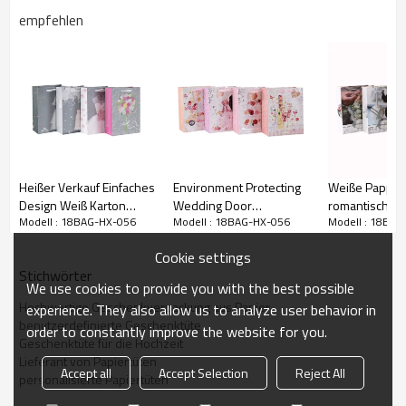
empfehlen
Heißer Verkauf Einfaches
Environment Protecting
Weiße Pappb
Design Weiß Karton
Wedding Door
romantische A
Lilienmuster Geschenktüten
Modell : 18BAG-HX-056
Modell : 18BAG-HX-056
Modell : 18BAG
Phantasie Papier
Werbegeschenk
Funkeln-Gesc
Hochzeitsgeschenk
Papiertüte mit 4 Designs
Papiertüte mit
Cookie settings
Tasche mit 4 Designs
Assorted in Tongle
Entwürfen sort
Stichwörter
Assorted in Tongle
Verpackung
der Tongle-V
We use cookies to provide you with the best possible
Verpackung
Hochwertige Geschenkverpackung aus Papier
experience. They also allow us to analyze user behavior in
benutzerdefinierte Geschenktüte
order to constantly improve the website for you.
Geschenktüte für die Hochzeit
Lieferant von Papiertüten
Accept all
Accept Selection
Reject All
personalisierte Papiertüten