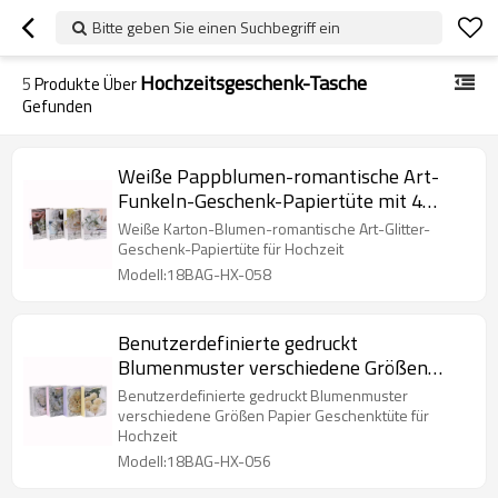
Bitte geben Sie einen Suchbegriff ein
Hochzeitsgeschenk-Tasche
5
Produkte Über
Gefunden
Weiße Pappblumen-romantische Art-
Funkeln-Geschenk-Papiertüte mit 4
Entwürfen sortierte in der Tongle-
Weiße Karton-Blumen-romantische Art-Glitter-
Verpackung
Geschenk-Papiertüte für Hochzeit
Modell:18BAG-HX-058
Benutzerdefinierte gedruckt
Blumenmuster verschiedene Größen
Papier Geschenktüte mit 4 Designs in
Benutzerdefinierte gedruckt Blumenmuster
Tongle Verpackung sortiert
verschiedene Größen Papier Geschenktüte für
Hochzeit
Modell:18BAG-HX-056