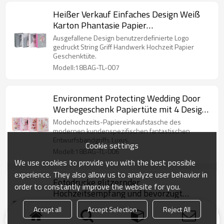
Heißer Verkauf Einfaches Design Weiß
Karton Phantasie Papier
Hochzeitsgeschenk Tasche mit 4 Designs
Ausgefallene Design benutzerdefinierte Logo
Assorted in Tongle Verpackung
gedruckt String Griff Handwerk Hochzeit Papier
Geschenktüte.
Modell:18BAG-TL-007
Environment Protecting Wedding Door
Werbegeschenk Papiertüte mit 4 Designs
Assorted in Tongle Verpackung
Modehochzeits-Papiereinkaufstasche des
modernen kundenspezifischen fantastischen
Entwurfsbandgriffs Luxus.
Cookie settings
Modell:18BAG-TL-006
We use cookies to provide you with the best possible
experience. They also allow us to analyze user behavior in
Fotodrucke glitzernder
order to constantly improve the website for you.
Hochzeitsempfang und bevorzugt
Geschenktüten mit 4 Designs, sortiert in
Fotodrucke glitzernder Hochzeitsempfang,
Accept all
Accept Selection
Reject All
Tongle-Verpackung
Gefälligkeiten, Geschenktüten. Glänzender Glitzer
auf der Vorderseite jeder Tasche.