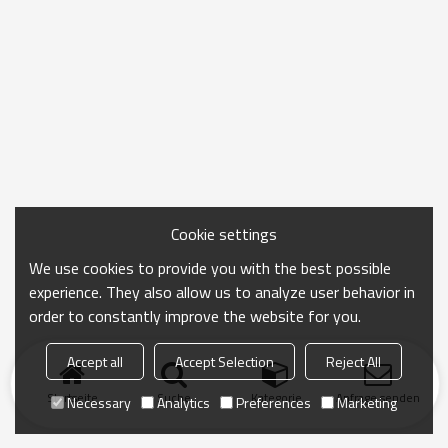
Cookie settings
We use cookies to provide you with the best possible
experience. They also allow us to analyze user behavior in
order to constantly improve the website for you.
Accept all
Accept Selection
Reject All
Startseite
Suche
Kategorie
Anfrage senden
Necessary
Analytics
Preferences
Marketing