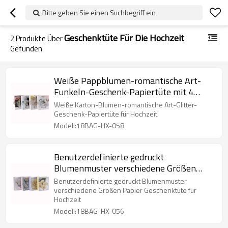
Bitte geben Sie einen Suchbegriff ein
Geschenktüte Für Die Hochzeit
2
Produkte Über
Gefunden
Weiße Pappblumen-romantische Art-
Funkeln-Geschenk-Papiertüte mit 4
Entwürfen sortierte in der Tongle-
Weiße Karton-Blumen-romantische Art-Glitter-
Verpackung
Geschenk-Papiertüte für Hochzeit
Modell:18BAG-HX-058
Benutzerdefinierte gedruckt
Blumenmuster verschiedene Größen
Papier Geschenktüte mit 4 Designs in
Benutzerdefinierte gedruckt Blumenmuster
Tongle Verpackung sortiert
verschiedene Größen Papier Geschenktüte für
Hochzeit
Modell:18BAG-HX-056