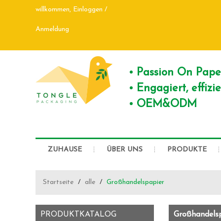
willkommen,
Einloggen
/
Anmeldung
Passion On Pap
Engagiert, effiz
OEM&ODM
ZUHAUSE
ÜBER UNS
PRODUKTE
Startseite
/
alle
/
Großhandelspapier
PRODUKTKATALOG
Großhandels