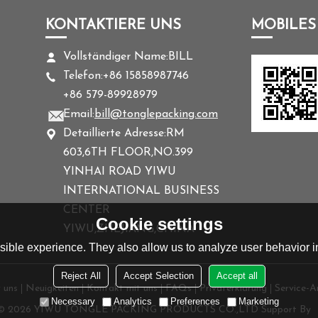
KONTAKTIERE UNS
MOBILES
Vollständiger Name:
BILL
Telefon:
+86 15858987746
+86 579-89928979
Email:
bill@tonglepacking.com
Detaillierte Adresse:
RM
603,6TH FLOOR,NO.399
YINHAI ROAD YIWU
INTERNATIONAL BUSINESS
CENTER
Cookie settings
YIWU,ZHEJIANG,CHINA
ible experience. They also allow us to analyze user behavior in
Reject All
Accept Selection
Accept all
 uns
Neuigkeiten
Kontakt mit uns
FAQs
Privaterklärung
Service-Ar
Necessary
Analytics
Preferences
Marketing
 © 2026
YIWU TONGLE PACKING PRODUCTS CO.,LTD
Support By