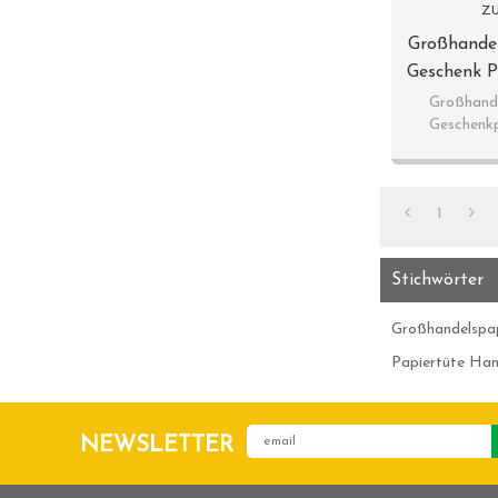
ZU
Großhande
Geschenk P
In 
Großhand
Geschenkp
1
Stichwörter
Großhandelspa
Papiertüte Ha