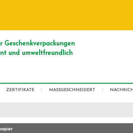
DEUTSCH
English
Franç
Русский
er Geschenkverpackungen
ient und umweltfreundlich
ZERTIFIKATE
MASSGESCHNEIDERT
NACHRIC
papier