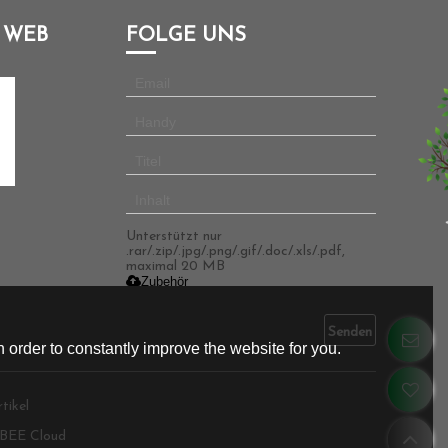
 WEB
FOLGE UNS
Unterstützt nur
.rar/.zip/.jpg/.png/.gif/.doc/.xls/.pdf,
maximal 20 MB
Zubehör
Senden
 order to constantly improve the website for you.
tikel
BEE Cloud