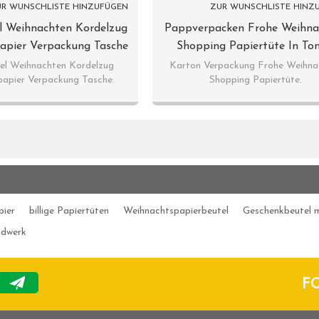
R WUNSCHLISTE HINZUFÜGEN
ZUR WUNSCHLISTE HINZ
l Weihnachten Kordelzug
Pappverpacken Frohe Weihna
apier Verpackung Tasche
Shopping Papiertüte In Ton
Tongle Verpackung
Verpackung
el Weihnachten Kordelzug
Karton Verpackung Frohe Weihna
apier Verpackung Tasche.
Shopping Papiertüte.
pier
billige Papiertüten
Weihnachtspapierbeutel
Geschenkbeutel m
ndwerk