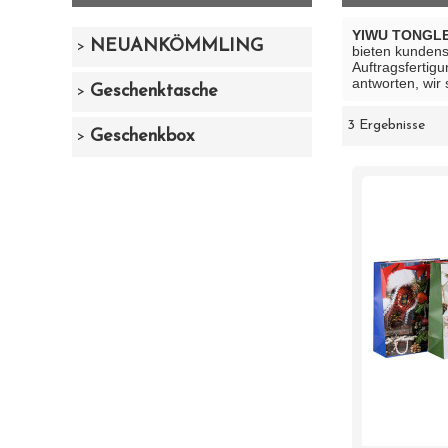
YIWU TONGLE
NEUANKÖMMLING
bieten kunden
Auftragsfertigu
antworten, wir 
Geschenktasche
3 Ergebnisse
Schaukasten
Geschenkbox