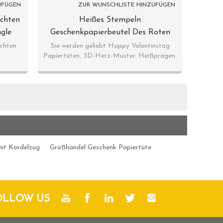
UFÜGEN
ZUR WUNSCHLISTE HINZUFÜGEN
chten
Heißes Stempeln
gle
Geschenkpapierbeutel Des Roten
Geschenks Des Herzens 3D Rote Mit
chten
Sie werden geliebt Happy Valentinstag
Papiertüten, 3D-Herz-Muster. Heißprägen.
2 Entwürfen Sortiert In Der Tongle-
Verpackung
it Kordelzug
Großhandel Geschenk Papiertüte