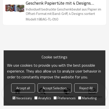
Geschenk Papiertüte mit 4 Designs
Assorted in Tongle Verpackung
Individuell bedruckte Geschenkbeutel aus Papier im
Offset-Format mit Band-Griff, 4 Designs sortiert
Modell:18BAG-TL-050
Cookie settings
We use cookies to provide you with the best possible
experience. They also allow us to analyze user behavior in
order to constantly improve the website for you.
Accept all
Accept Selection
Reject All
Startseite
Suche
Kategorie
Anfrage senden
Necessary
Analytics
Preferences
Marketing