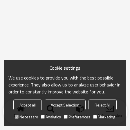
Cookie settings
We use cookies to provide you with the best possible
experience. They also allow us to analyze user behavior in
order to constantly improve the website for you.
Accept all
Accept Selection
Reject All
Startseite
Suche
Kategorie
Anfrage senden
Necessary
Analytics
Preferences
Marketing