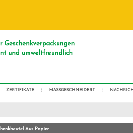
DEUTSCH
English
Franç
Русский
er Geschenkverpackungen
ient und umweltfreundlich
ZERTIFIKATE
MASSGESCHNEIDERT
NACHRIC
henkbeutel Aus Papier