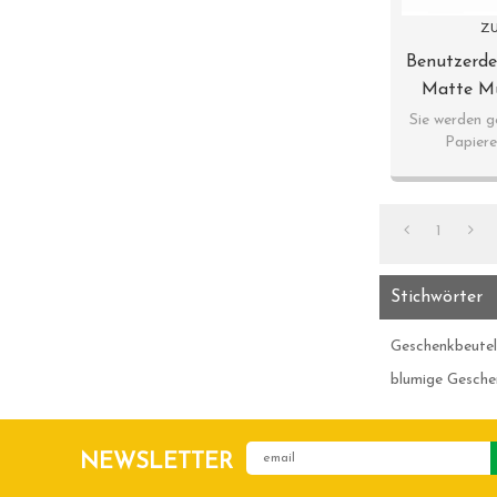
ZU
Benutzerde
Matte Mul
Papier Ges
Sie werden g
Papiere
Mit 4 Desi
Herz
1
Stichwörter
Geschenkbeutel
blumige Gesche