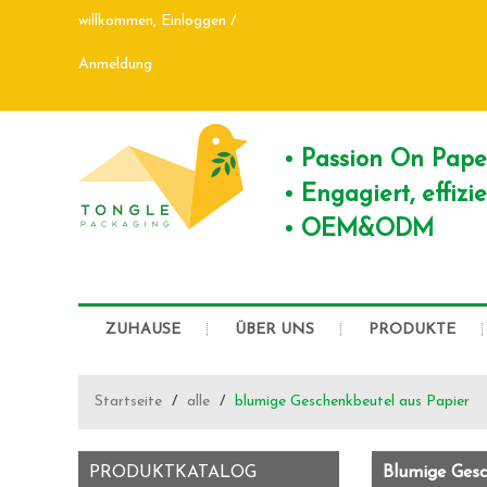
willkommen,
Einloggen
/
Anmeldung
Passion On Pap
Engagiert, effiz
OEM&ODM
ZUHAUSE
ÜBER UNS
PRODUKTE
Startseite
/
alle
/
blumige Geschenkbeutel aus Papier
PRODUKTKATALOG
Blumige Gesc