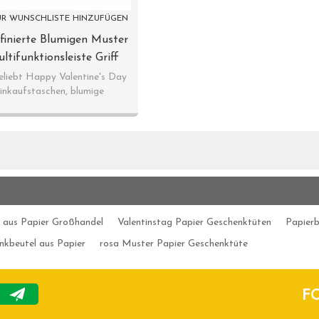
R WUNSCHLISTE HINZUFÜGEN
finierte Blumigen Muster
tifunktionsleiste Griff
chenk Verpackung Tasche
eliebt Happy Valentine's Day
inkaufstaschen, blumige
gns In Tongle Verpackung
muster. Offsetdruck.
Sortiert
 aus Papier Großhandel
Valentinstag Papier Geschenktüten
Papierb
nkbeutel aus Papier
rosa Muster Papier Geschenktüte