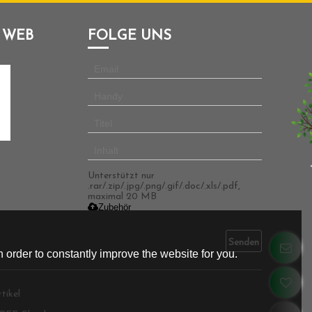
 WEB
FOLGE UNS
Unterstützt nur
.rar/.zip/.jpg/.png/.gif/.doc/.xls/.pdf,
maximal 20 MB
Zubehör
Senden
 order to constantly improve the website for you.
tikel