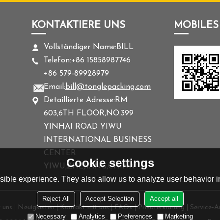
KONTAKTIERE UNS
MOBILES
Vollständiger Name:
BILL
Telefon:
+86 15858987746
+86 579-89928979
Email:
bill@tonglepacking.com
Detaillierte Adresse:
RM
603,6TH FLOOR,NO.399
YINHAI ROAD YIWU
INTERNATIONAL BUSINESS
CENTER
Cookie settings
YIWU,ZHEJIANG,CHINA
ible experience. They also allow us to analyze user behavior in
Reject All
Accept Selection
Accept all
 uns
Neuigkeiten
Kontakt mit uns
FAQs
Privaterklärung
Service-Ar
Necessary
Analytics
Preferences
Marketing