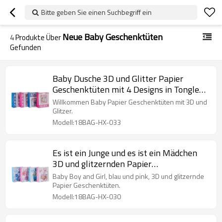
Bitte geben Sie einen Suchbegriff ein
Neue Baby Geschenktüten
4
Produkte Über
Gefunden
Baby Dusche 3D und Glitter Papier
Geschenktüten mit 4 Designs in Tongle
Verpackung sortiert
Willkommen Baby Papier Geschenktüten mit 3D und
Glitzer.
Modell:18BAG-HX-033
Es ist ein Junge und es ist ein Mädchen
3D und glitzernden Papier
Geschenktüten mit 4 Designs in Tongle
Baby Boy and Girl, blau und pink, 3D und glitzernde
Packing sortiert
Papier Geschenktüten.
Modell:18BAG-HX-030