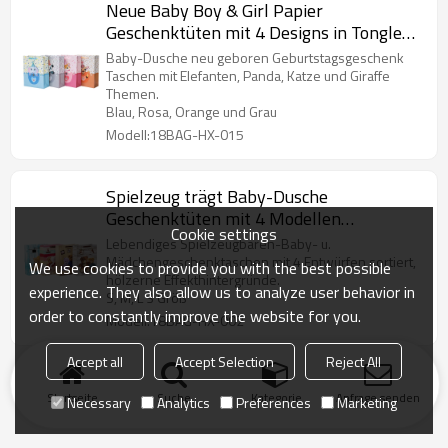
Neue Baby Boy & Girl Papier
Geschenktüten mit 4 Designs in Tongle
Verpackung sortiert
Baby-Dusche neu geboren Geburtstagsgeschenk
Taschen mit Elefanten, Panda, Katze und Giraffe
Themen.
Blau, Rosa, Orange und Grau
Modell:18BAG-HX-015
Spielzeug trägt Baby-Dusche
Geschenktüten mit 4 Modellen
Cookie settings
Sortimente in Tongle-Verpackung
Lebendiges Spielzeugbären-Baby- u.
Mädchengeschenktaschen mit 4 Entwürfen sortiert,
We use cookies to provide you with the best possible
hölzerne Effekthintergründe.
experience. They also allow us to analyze user behavior in
S, M, L 3 Größ
order to constantly improve the website for you.
Modell:18BAG-HX-002
Accept all
Accept Selection
Reject All
Startseite
Suche
Kategorie
Anfrage senden
Necessary
Analytics
Preferences
Marketing